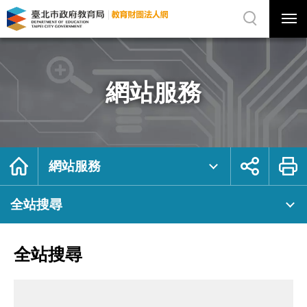
展
開
網
選
站
單
搜
開
尋
關
全
網
站
站
搜
主
尋
選
｜
單
臺
北
網站服務
市
政
府
教
育
局
教
育
財
團
首
展
列
法
頁
開
印
網站服務
人
社
網
群
按
鈕
全站搜尋
全站搜尋