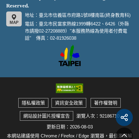
Reserved.
地址：臺北市信義區市府路1號8樓南區(終身教育科)
MAP
電話：臺北市民當家熱線1999轉6422、6426（外縣
市請撥02-27208889）"本服務熱線為使用者付費電
話" 傳真：02-81926038
臺
北
市
政
府
隱私權政策
資訊安全政策
著作權聲明
展
開
瀏覽人次：92186710
網站設計圖片授權宣告
社
群
分
享
更新日期：2026-08-03
按
回
鈕
頂
本網站建議使用 Chrome / Firefox / Edge 瀏覽器，最佳瀏覽解
端