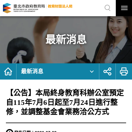
展
開
網
選
站
單
搜
開
尋
關
【公
網
告】
站
本
主
局
選
終
單
身
教
最新消息
育
科
辦
公
室
預
定
自
115
年
首
展
列
7
頁
開
印
最新消息
月
社
6
群
日
按
起
鈕
至
7
月
【公告】本局終身教育科辦公室預定
24
日
進
行
自115年7月6日起至7月24日進行整
整
修，
並
修，並調整基金會業務洽公方式
調
整
基
金
會
業
務