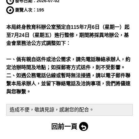
發布日期：
2026-07-02
洽
公
方
瀏覽人次：
195
式
｜
臺
北
市
政
本局終身教育科辦公室預定自115年7月6日（星期一）起
府
教
育
至7月24日（星期五）進行整修，期間將採異地辦公，基
局
教
金會業務洽公方式調整如下：
育
財
團
法
人
一、
倘有親自送件或洽公需求，請先電話聯絡承辦人，約
網
定洽辦時間及地點
；如採郵寄方式送件，則不受影響。
二、如遇公務電話佔線或暫時無法接通，請以電子郵件聯
繫本局承辦人，並留下聯絡電話及洽詢事項，我們將儘速
與您聯繫。
造成不便，敬請見諒，感謝您的配合。
回前一頁