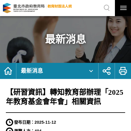
展
開
網
選
站
單
搜
開
尋
關
【研
網
習
站
資
主
訊】
選
轉
單
知
教
最新消息
育
部
辦
理
「2025
年
教
育
基
金
首
展
列
會
頁
開
印
最新消息
年
社
會」
群
相
按
關
鈕
資
訊
｜
【研習資訊】轉知教育部辦理「2025
臺
北
市
政
年教育基金會年會」相關資訊
府
教
育
局
教
育
財
發布日期：
2025-11-12
團
法
人