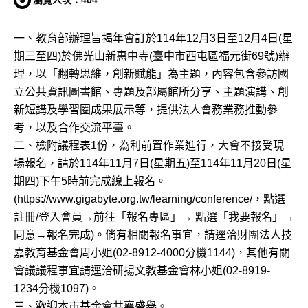
瀏覽人次：
404
網
一、教育部辦理旨揭年會訂於114年12月3日至12月4日(星
期三至四)於佛光山新惠中寺(臺中市西屯區福元街69號)辦
理，以「翻轉思維，創新賦能」為主題，內容包含參訪國
立公共資訊圖書館、專題及部屬館所分享、主題演講、創
新短講及學習圈成果展示等，提供法人會務業務推動參
考，以及合作交流平臺。
二、檢附議程表1份，為利前置作業進行，大會不接受現
場報名，請於114年11月7日(星期五)至114年11月20日(星
期四)下午5時前完成線上報名。
(https://www.gigabyte.org.tw/learning/conference/，點選
註冊/登入會員→前往「報名專區」→ 點選「我要報名」→
同意→報名完成)。倘有相關報名事宜，請逕洽財團法人技
嘉教育基金會周小姐(02-8912-4000分機1144)，其他有關
會議議程事宜請逕洽研揚文教基金會林小姐(02-8919-
1234分機1097)。
三、歡迎本市基金會共襄盛舉。