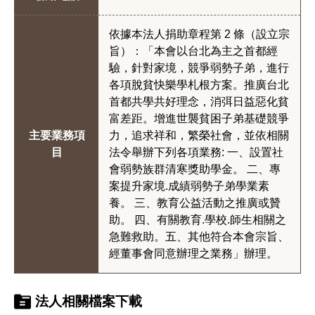
依據本法人捐助章程第 2 條（設立宗
旨）：「本會以台北為主之首都經
驗，針對家境，競爭弱勢子弟，進行
各項脫貧快樂學札根方案。推廣台北
首都共學共好理念，消弭日益惡化貧
富差距。增進世襲貧困子弟基礎競爭
主要業務項
力，追求祥和，繁榮社會，並依相關
目
法令舉辦下列各項業務: 一、設置社
會弱勢族群清寒獎助學金。 二、專
案提升家境.成績弱勢子弟學業素
養。 三、教育公益活動之推廣或贊
助。 四、有關教育.學校.師生相關之
急難救助。五、其他符合本會宗旨、
經董事會同意辦理之業務」辦理。
法人相關檔案下載