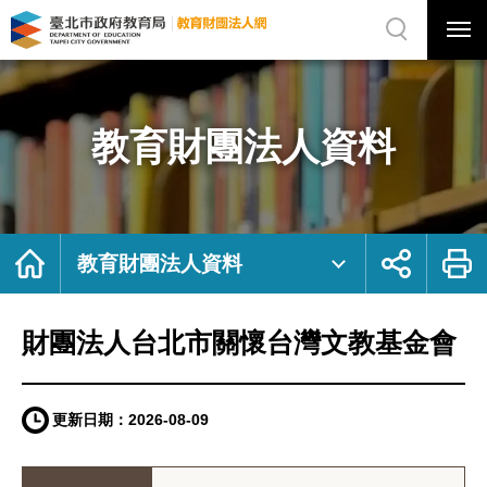
展
開
網
選
站
單
搜
開
尋
關
財
網
團
站
法
主
人
選
台
單
北
市
教育財團法人資料
關
懷
台
灣
文
教
基
金
會
｜
首
展
列
臺
頁
開
印
教育財團法人資料
北
社
市
群
政
按
府
鈕
教
育
局
財團法人台北市關懷台灣文教基金會
教
育
財
團
法
人
網
更新日期：
2026-08-09