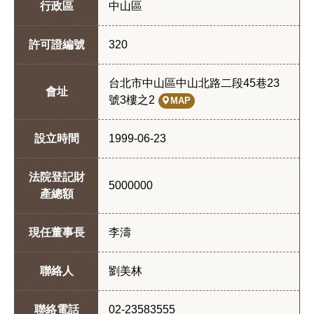
行政區
中山區
許可證編號
320
台北市中山區中山北路二段45巷23
會址
號3樓之2
MAP
設立時間
1999-06-23
法院登記財
5000000
產總額
現任董事長
李濤
聯絡人
劉美林
聯絡電話
02-23583555