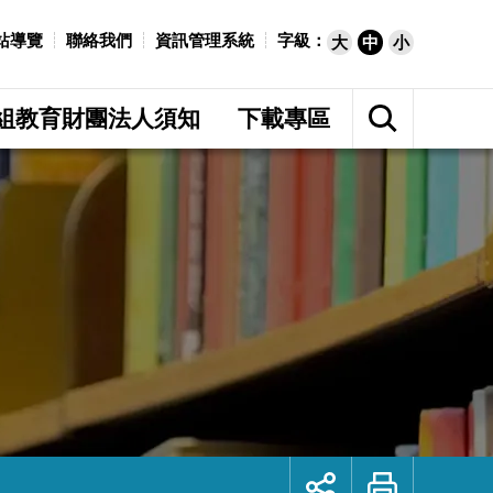
站導覽
聯絡我們
資訊管理系統
字級：
大
中
小
展
開
組教育財團法人須知
下載專區
網
站
搜
尋
展
列
開
印
社