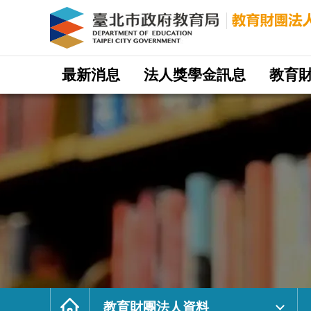
財
團
法
人
馬
氏
思
上
文
網
教
站
最新消息
法人獎學金訊息
教育
基
主
金
選
會
單
｜
臺
北
市
政
府
教
育
局
教
育
財
團
法
人
網
首
頁
教育財團法人資料