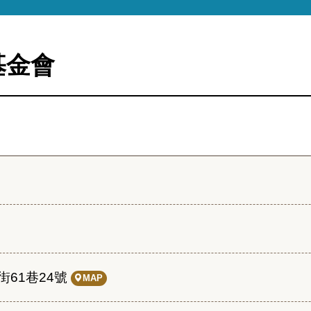
基金會
61巷24號
MAP