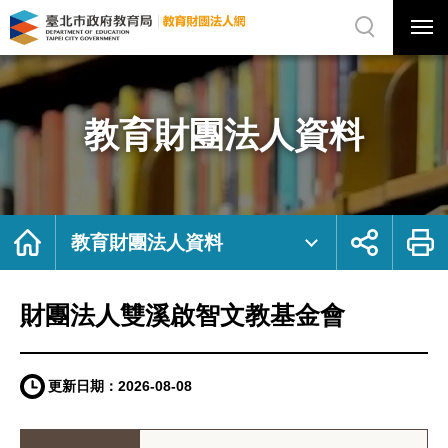
展
開
網
選
站
單
搜
開
尋
關
財
網
團
站
法
主
人
選
雙
單
溪
啟
教育財團法人資料
智
文
教
基
金
會
｜
臺
北
市
首
展
列
政
頁
開
印
教育財團法人資料
府
社
教
群
育
按
局
鈕
教
育
財
財團法人雙溪啟智文教基金會
團
法
人
網
更新日期：
2026-08-08