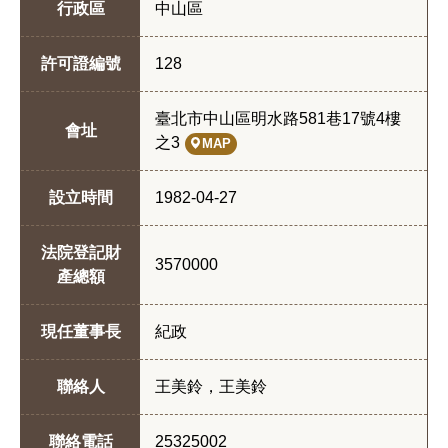
行政區
中山區
許可證編號
128
臺北市中山區明水路581巷17號4樓
會址
之3
MAP
設立時間
1982-04-27
法院登記財
3570000
產總額
現任董事長
紀政
聯絡人
王美鈴，王美鈴
聯絡電話
25325002