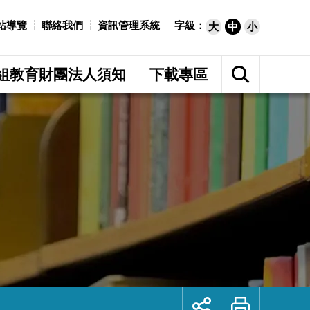
站導覽
聯絡我們
資訊管理系統
字級：
大
中
小
展
開
組教育財團法人須知
下載專區
網
站
搜
尋
展
列
開
印
社