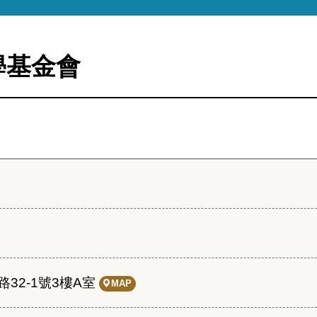
學基金會
32-1號3樓A室
MAP