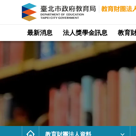
財
團
法
人
台
北
市
錦
綿
網
助
站
最新消息
法人獎學金訊息
教育
學
主
基
選
金
單
會
｜
臺
北
市
政
府
教
育
局
教
育
財
團
法
人
網
首
頁
教育財團法人資料