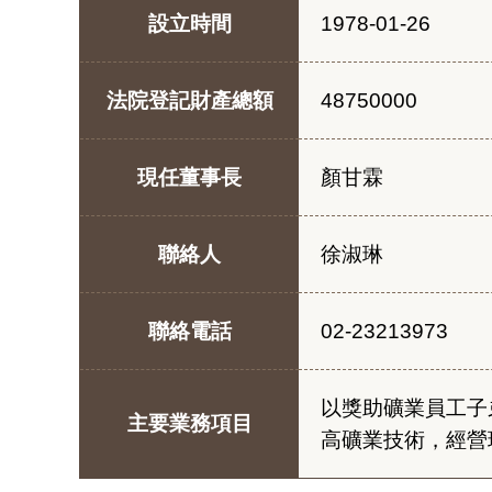
設立時間
1978-01-26
法院登記財產總額
48750000
現任董事長
顏甘霖
聯絡人
徐淑琳
聯絡電話
02-23213973
以獎助礦業員工子
主要業務項目
高礦業技術，經營