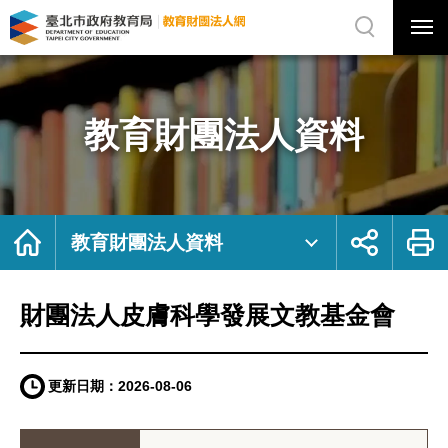
展
開
網
選
站
單
搜
開
尋
關
財
網
團
站
法
主
人
選
皮
單
膚
科
教育財團法人資料
學
發
展
文
教
基
金
會
｜
臺
首
展
列
北
頁
開
印
教育財團法人資料
市
社
政
群
府
按
教
鈕
育
局
教
財團法人皮膚科學發展文教基金會
育
財
團
法
人
網
更新日期：
2026-08-06