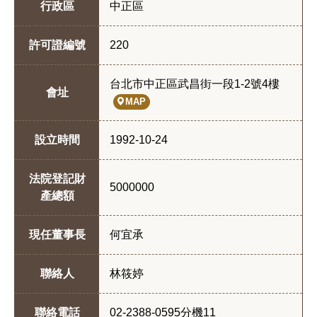
行政區
中正區
許可證編號
220
台北市中正區武昌街一段1-2號4樓
會址
MAP
設立時間
1992-10-24
法院登記財
5000000
產總額
現任董事長
何宜承
聯絡人
林筱婷
聯絡電話
02-2388-0595分機11