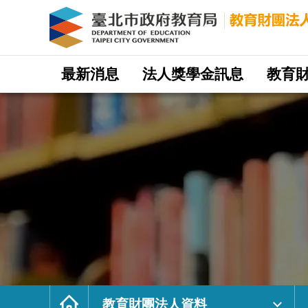
財
團
法
人
台
北
市
松
山
網
慈
站
最新消息
法人獎學金訊息
教育
祐
主
宮
選
(附
單
設
圖
書
館)
｜
臺
北
市
政
府
教
育
局
教
育
財
團
法
人
網
首
頁
教育財團法人資料