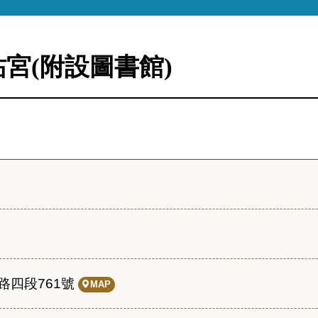
宮(附設圖書館)
路四段761號
MAP