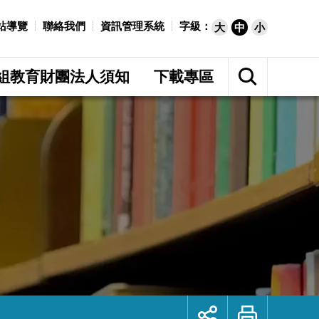
站導覽
聯絡我們
資訊管理系統
字級：
大
中
小
展
開
組教育財團法人須知
下載專區
網
站
搜
尋
展
列
開
印
社