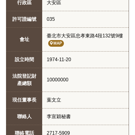
行政區
大安區
許可證編號
035
臺北市大安區忠孝東路4段132號9樓
會址
MAP
設立時間
1974-11-20
法院登記財
10000000
產總額
現任董事長
葉文立
聯絡人
李宣穎秘書
聯絡電話
2717-5909