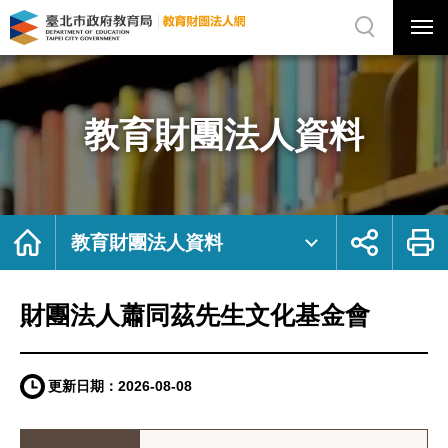
展
開
網
選
站
單
搜
開
尋
關
財
網
團
站
法
主
人
選
蕭
單
同
茲
教育財團法人資料
先
生
文
化
基
金
會
｜
臺
北
首
展
列
市
頁
開
印
教育財團法人資料
政
社
府
群
教
按
育
鈕
局
教
育
財團法人蕭同茲先生文化基金會
財
團
法
人
網
更新日期：
2026-08-08