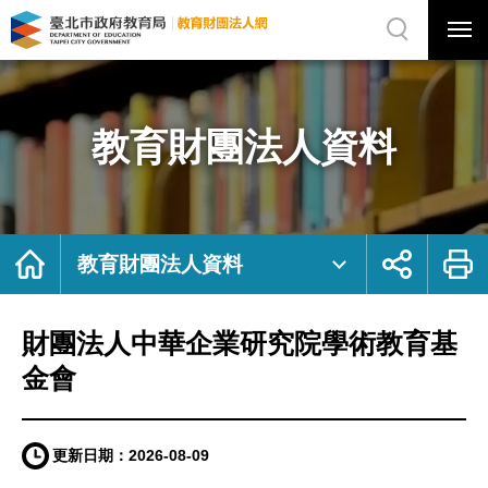
展
開
網
選
站
單
搜
開
尋
關
財
網
團
站
法
主
人
選
中
單
華
企
教育財團法人資料
業
研
究
院
學
術
教
育
基
金
首
展
列
會
頁
開
印
教育財團法人資料
｜
社
臺
群
北
按
市
鈕
政
府
教
財團法人中華企業研究院學術教育基
育
局
教
育
金會
財
團
法
人
網
更新日期：
2026-08-09