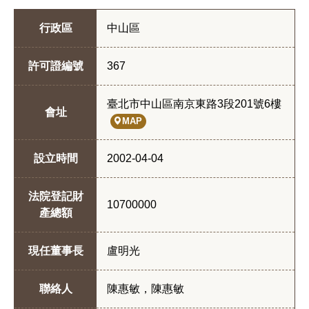
行政區
中山區
許可證編號
367
臺北市中山區南京東路3段201號6樓
會址
MAP
設立時間
2002-04-04
法院登記財
10700000
產總額
現任董事長
盧明光
聯絡人
陳惠敏，陳惠敏