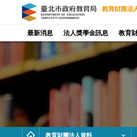
財
團
法
人
宜
均
教
育
基
網
金
站
最新消息
法人獎學金訊息
教育
會
主
｜
選
臺
單
北
市
政
府
教
育
局
教
育
財
團
法
人
網
首
頁
教育財團法人資料