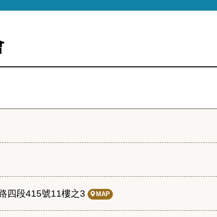
會
四段415號11樓之3
MAP