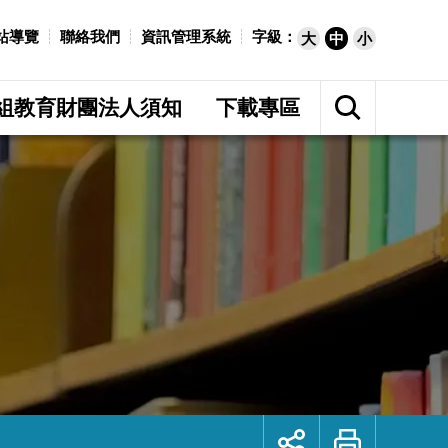
站導覽
聯絡我們
資訊管理系統
字級：
大
中
小
展
開
組教育財團法人須知
下載專區
網
站
搜
尋
展
列
開
印
社