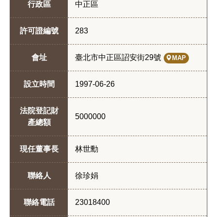
行政區
中正區
許可證編號
283
會址
臺北市中正區詔安街29號
MAP
設立時間
1997-06-26
法院登記財
5000000
產總額
現任董事長
林世勳
聯絡人
徐珍娟
聯絡電話
23018400