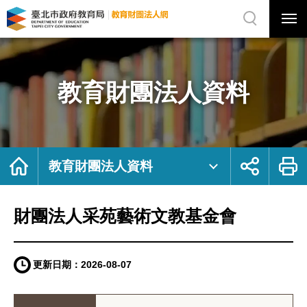
展
開
網
選
站
單
搜
開
尋
關
財
網
團
站
法
主
人
選
采
單
苑
藝
教育財團法人資料
術
文
教
基
金
會
｜
臺
北
市
首
展
列
政
頁
開
印
教育財團法人資料
府
社
教
群
育
按
局
鈕
教
育
財
財團法人采苑藝術文教基金會
團
法
人
網
更新日期：
2026-08-07