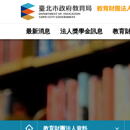
財
團
法
人
陳
重
光
文
教
網
基
站
最新消息
法人獎學金訊息
教育
金
主
會
選
｜
單
臺
北
市
政
府
教
育
局
教
育
財
團
法
人
網
首
頁
教育財團法人資料