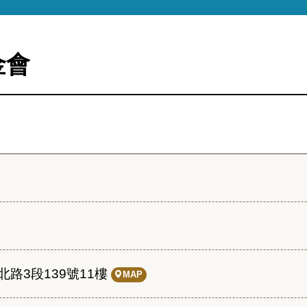
金會
路3段139號11樓
MAP