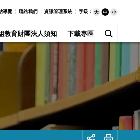
站導覽
聯絡我們
資訊管理系統
字級：
大
中
小
展
開
組教育財團法人須知
下載專區
網
站
搜
尋
展
列
開
印
社