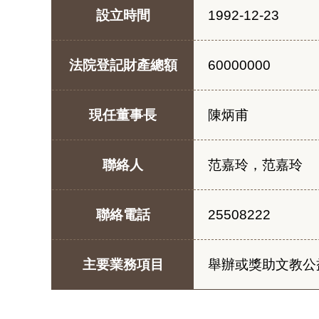
設立時間
1992-12-23
法院登記財產總額
60000000
現任董事長
陳炳甫
聯絡人
范嘉玲，范嘉玲
聯絡電話
25508222
主要業務項目
舉辦或獎助文教公