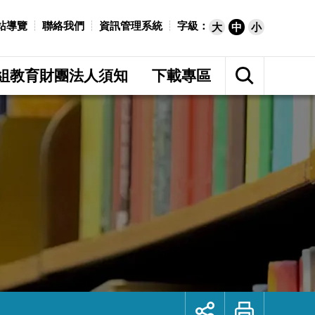
站導覽
聯絡我們
資訊管理系統
字級：
大
中
小
展
開
組教育財團法人須知
下載專區
網
站
搜
尋
展
列
開
印
社