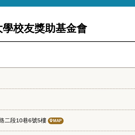
大學校友獎助基金會
二段10巷6號5樓
MAP