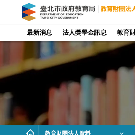
財
團
法
人
國
立
台
北
科
網
技
站
最新消息
法人獎學金訊息
教育
大
主
學
選
校
單
友
獎
助
基
金
會
｜
臺
北
市
政
府
教
育
局
教
育
財
團
法
人
網
首
頁
教育財團法人資料