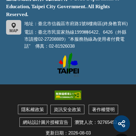
Education, Taipei City Government. All Rights
Reserved.
地址：臺北市信義區市府路1號8樓南區(終身教育科)
MAP
電話：臺北市民當家熱線1999轉6422、6426（外縣
市請撥02-27208889）"本服務熱線為使用者付費電
話" 傳真：02-81926038
臺
北
市
政
府
隱私權政策
資訊安全政策
著作權聲明
展
開
瀏覽人次：92765453
網站設計圖片授權宣告
社
群
分
享
更新日期：2026-08-03
按
回