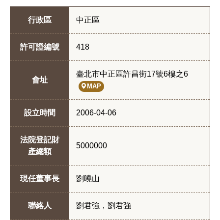
行政區
中正區
許可證編號
418
臺北市中正區許昌街17號6樓之6
會址
MAP
設立時間
2006-04-06
法院登記財
5000000
產總額
現任董事長
劉曉山
聯絡人
劉君強，劉君強