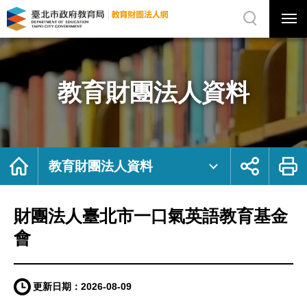
展
開
網
選
站
單
搜
開
尋
關
財
網
團
站
法
主
人
選
臺
單
北
市
教育財團法人資料
一
口
氣
英
語
教
育
基
金
會
首
展
列
｜
頁
開
印
教育財團法人資料
臺
社
北
群
市
按
政
鈕
府
教
育
財團法人臺北市一口氣英語教育基金
局
教
育
財
會
團
法
人
網
更新日期：
2026-08-09