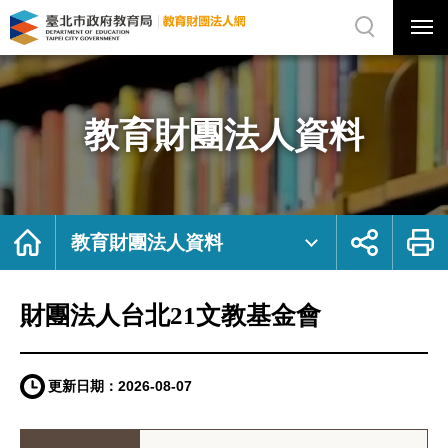
展
開
網
選
站
單
搜
開
尋
關
財
網
團
站
法
主
人
選
台
單
北
21
教育財團法人資料
文
教
基
金
會
｜
臺
北
市
政
首
展
列
府
頁
開
印
教育財團法人資料
教
社
育
群
局
按
教
鈕
育
財
團
財團法人台北21文教基金會
法
人
網
更新日期：
2026-08-07