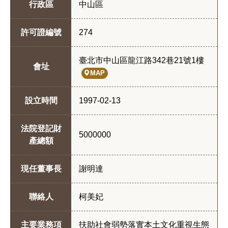
行政區
中山區
許可證編號
274
臺北市中山區龍江路342巷21號1樓
會址
MAP
設立時間
1997-02-13
法院登記財
5000000
產總額
現任董事長
謝明達
聯絡人
柯美妃
主要業務項
扶助社會弱勢落實本土文化重視生態