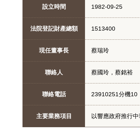
設立時間
1982-09-25
法院登記財產總額
1513400
現任董事長
蔡瑞玲
聯絡人
蔡國玲，蔡銘裕
聯絡電話
23910251分機10
主要業務項目
以響應政府推行中