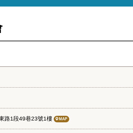
會
路1段49巷23號1樓
MAP