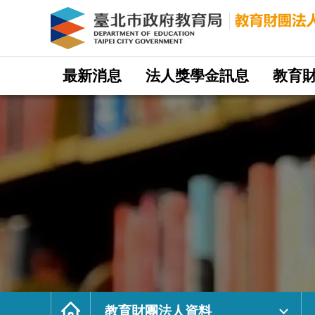
財
團
法
人
凱
侖
教
育
基
網
金
站
最新消息
法人獎學金訊息
教育
會
主
｜
選
臺
單
北
市
政
府
教
育
局
教
育
財
團
法
人
網
首
頁
教育財團法人資料