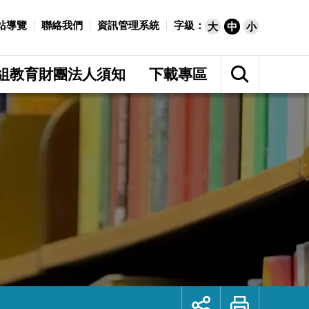
站導覽
聯絡我們
資訊管理系統
字級：
大
中
小
展
開
組教育財團法人須知
下載專區
網
站
搜
尋
展
列
開
印
社