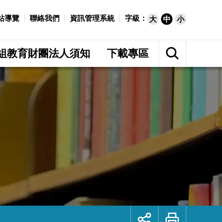
站導覽
聯絡我們
資訊管理系統
字級：
大
中
小
展
開
組教育財團法人須知
下載專區
網
站
搜
尋
展
列
開
印
社