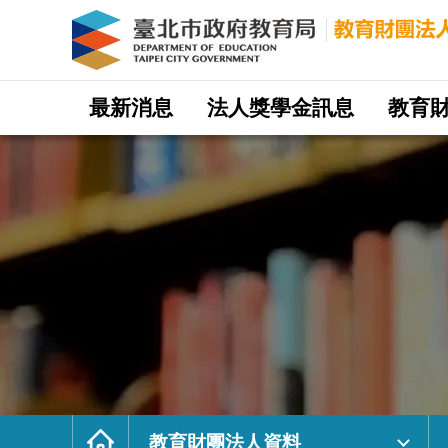
財
團
法
人
礦
工
兒
子
教
網
育
站
最新消息
法人獎學金訊息
教育
基
主
金
選
會
單
｜
臺
北
市
政
府
教
育
局
教
育
財
團
法
人
網
首
頁
教育財團法人資料