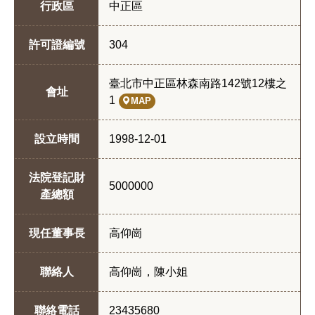
行政區
中正區
許可證編號
304
臺北市中正區林森南路142號12樓之
會址
1
MAP
設立時間
1998-12-01
法院登記財
5000000
產總額
現任董事長
高仰崗
聯絡人
高仰崗，陳小姐
聯絡電話
23435680