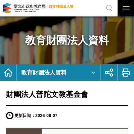
展
開
網
選
站
單
搜
開
尋
關
財
網
團
站
法
主
人
選
普
單
陀
文
教育財團法人資料
教
基
金
會
｜
臺
北
市
政
府
首
展
列
教
頁
開
印
教育財團法人資料
育
社
局
群
教
按
育
鈕
財
團
法
財團法人普陀文教基金會
人
網
更新日期：
2026-08-07