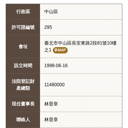
行政區
中山區
許可證編號
295
臺北市中山區長安東路2段81號10樓
會址
之1
MAP
設立時間
1998-06-16
法院登記財
11480000
產總額
現任董事長
林晉章
聯絡人
林晉章