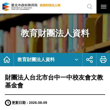
展
開
網
選
站
單
搜
開
尋
關
財
網
團
站
法
主
人
選
台
單
北
市
教育財團法人資料
台
中
一
中
校
友
會
文
教
基
首
展
列
金
頁
開
印
教育財團法人資料
會
社
｜
群
臺
按
北
鈕
市
政
府
財團法人台北市台中一中校友會文教
教
育
局
教
基金會
育
財
團
法
人
網
更新日期：
2026-08-09