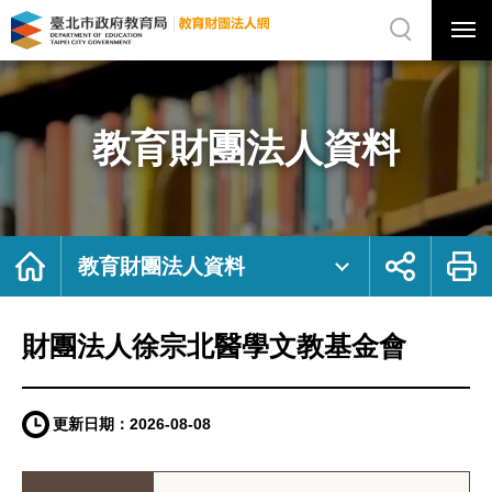
展
開
網
選
站
單
搜
開
尋
關
財
網
團
站
法
主
人
選
徐
單
宗
北
教育財團法人資料
醫
學
文
教
基
金
會
｜
臺
北
首
展
列
市
頁
開
印
教育財團法人資料
政
社
府
群
教
按
育
鈕
局
教
育
財團法人徐宗北醫學文教基金會
財
團
法
人
網
更新日期：
2026-08-08