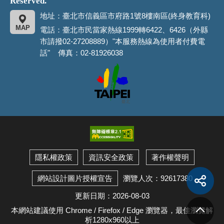
Reserved.
地址：臺北市信義區市府路1號8樓南區(終身教育科)
MAP
電話：臺北市民當家熱線1999轉6422、6426（外縣
市請撥02-27208889）"本服務熱線為使用者付費電
話" 傳真：02-81926038
臺
北
市
政
府
隱私權政策
資訊安全政策
著作權聲明
展
開
瀏覽人次：92617380
網站設計圖片授權宣告
社
群
分
享
更新日期：2026-08-03
按
回
鈕
頂
本網站建議使用 Chrome / Firefox / Edge 瀏覽器，最佳瀏覽解
端
析1280x960以上