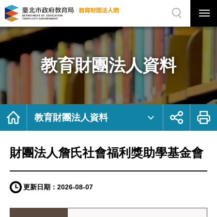
展
開
網
選
站
單
搜
開
尋
關
財
網
團
站
法
主
人
選
詹
單
氏
社
教育財團法人資料
會
福
利
獎
助
學
基
金
會
｜
首
展
列
臺
頁
開
印
教育財團法人資料
北
社
市
群
政
按
府
鈕
教
育
局
財團法人詹氏社會福利獎助學基金會
教
育
財
團
法
人
網
更新日期：
2026-08-07