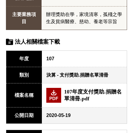
主要業務項
辦理獎助在學，家境清寒，孤殘之學
目
生及貧病醫療、慈幼、養老等宗旨
法人相關檔案下載
年度
107
類別
決算 - 支付獎助.捐贈名單清冊
107年度支付獎助.捐贈名
檔案名稱
單清冊.pdf
PDF
公開日期
2020-05-19