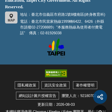
Education, Taipei City Government. All Rights
Reserved.
地址：臺北市信義區市府路1號8樓南區(終身教育科)
MAP
電話：臺北市民當家熱線1999轉6422、6426（外縣
市請撥02-27208889）"本服務熱線為使用者付費電
話" 傳真：02-81926038
臺
北
市
政
府
隱私權政策
資訊安全政策
著作權聲明
展
開
瀏覽人次：92180702
網站設計圖片授權宣告
社
群
分
享
更新日期：2026-08-03
按
回
鈕
頂
本網站建議使用 Chrome / Firefox / Edge 瀏覽器，最佳瀏覽解
端