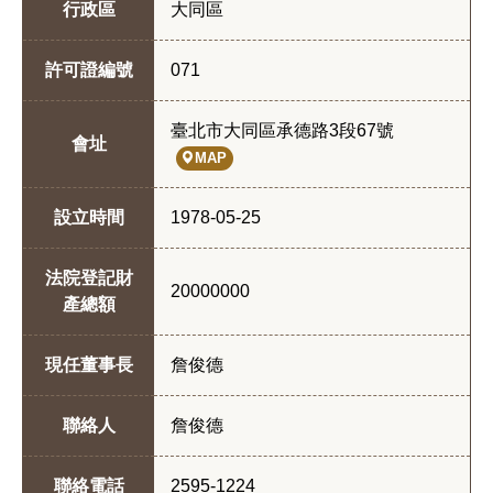
行政區
大同區
許可證編號
071
臺北市大同區承德路3段67號
會址
MAP
設立時間
1978-05-25
法院登記財
20000000
產總額
現任董事長
詹俊德
聯絡人
詹俊德
聯絡電話
2595-1224