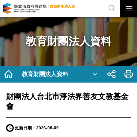
展
開
網
選
站
單
搜
開
尋
關
財
網
團
站
法
主
人
選
台
單
北
市
教育財團法人資料
淨
法
界
善
友
文
教
基
金
會
首
展
列
｜
頁
開
印
教育財團法人資料
臺
社
北
群
市
按
政
鈕
府
教
育
財團法人台北市淨法界善友文教基金
局
教
育
財
會
團
法
人
網
更新日期：
2026-08-09