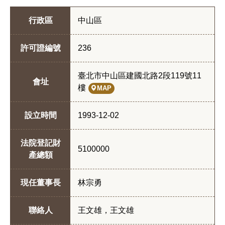
行政區
中山區
許可證編號
236
臺北市中山區建國北路2段119號11
會址
樓
MAP
設立時間
1993-12-02
法院登記財
5100000
產總額
現任董事長
林宗勇
聯絡人
王文雄，王文雄