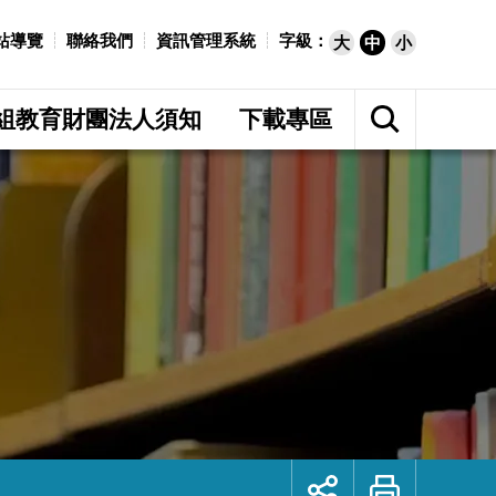
站導覽
聯絡我們
資訊管理系統
字級：
大
中
小
展
開
組教育財團法人須知
下載專區
網
站
搜
尋
展
列
開
印
社