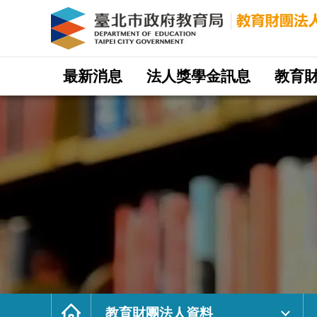
財
團
法
人
台
北
市
國
際
網
社
站
最新消息
法人獎學金訊息
教育
區
主
服
選
務
單
文
教
基
金
會
｜
臺
北
市
政
府
教
育
局
教
育
財
團
法
人
網
首
頁
教育財團法人資料