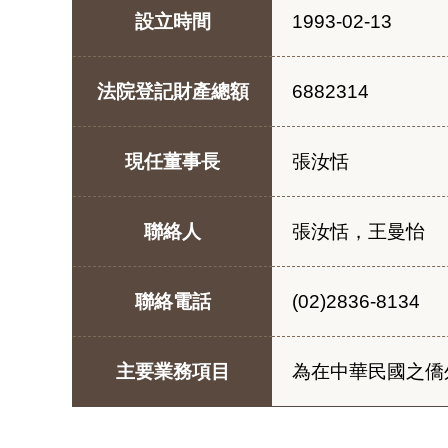
設立時間
1993-02-13
法院登記財產總額
6882314
現任董事長
張汝恬
聯絡人
張汝恬，王曼怡
聯絡電話
(02)2836-8134
主要業務項目
為在中華民國之僑