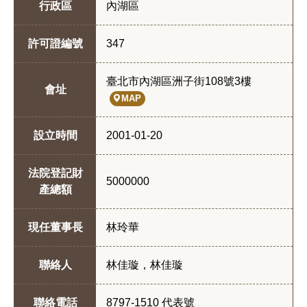
行政區
內湖區
許可證編號
347
臺北市內湖區洲子街108號3樓
會址
MAP
設立時間
2001-01-20
法院登記財
5000000
產總額
現任董事長
林玲華
聯絡人
林佳璇，林佳璇
聯絡電話
8797-1510 代表號