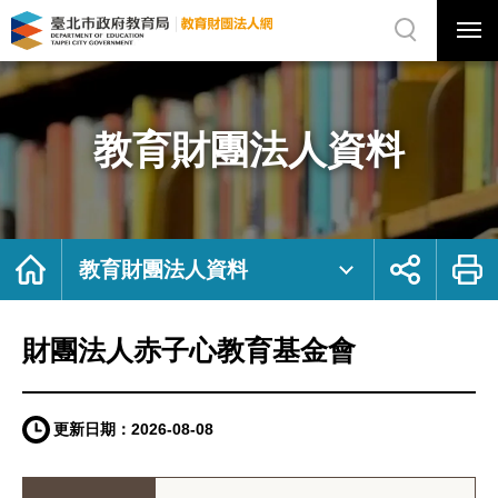
展
開
網
選
站
單
搜
開
尋
關
財
網
團
站
法
主
人
選
赤
單
子
心
教育財團法人資料
教
育
基
金
會
｜
臺
北
市
政
首
展
列
府
頁
開
印
教育財團法人資料
教
社
育
群
局
按
教
鈕
育
財
團
財團法人赤子心教育基金會
法
人
網
更新日期：
2026-08-08