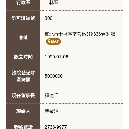
行政區
士林區
許可證編號
306
臺北市士林區至善路3段336巷34號
會址
MAP
設立時間
1999-01-06
法院登記財
5000000
產總額
現任董事長
釋達千
聯絡人
蔡敏治
聯絡電話
2738-9977