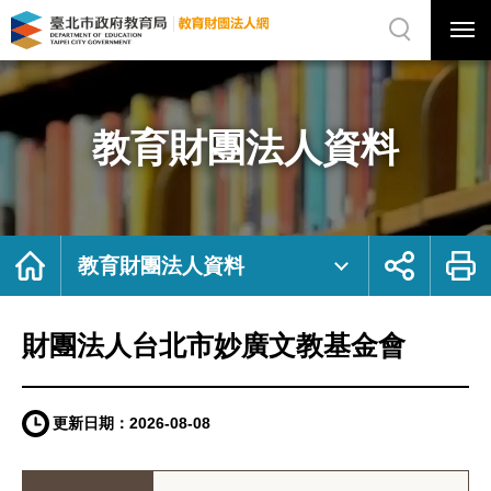
展
開
網
選
站
單
搜
開
尋
關
財
網
團
站
法
主
人
選
台
單
北
市
教育財團法人資料
妙
廣
文
教
基
金
會
｜
臺
北
首
展
列
市
頁
開
印
教育財團法人資料
政
社
府
群
教
按
育
鈕
局
教
育
財團法人台北市妙廣文教基金會
財
團
法
人
網
更新日期：
2026-08-08