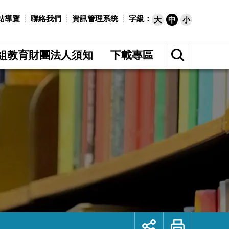
站導覽
聯絡我們
資訊管理系統
字級：
大
中
小
展
開
組教育財團法人須知
下載專區
網
站
搜
尋
展
列
開
印
社