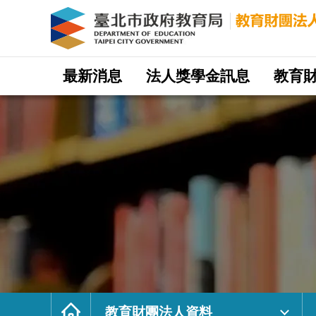
財
團
法
人
安
徽
省
懷
寧
網
縣
站
最新消息
法人獎學金訊息
教育
旅
主
台
選
子
單
弟
獎
學
基
金
會
｜
臺
北
市
政
府
教
育
局
教
育
財
團
法
人
網
首
頁
教育財團法人資料