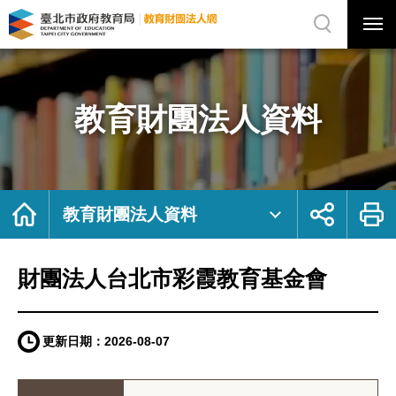
展
開
網
選
站
單
搜
開
尋
關
財
網
團
站
法
主
人
選
台
單
北
市
教育財團法人資料
彩
霞
教
育
基
金
會
｜
臺
北
首
展
列
市
頁
開
印
教育財團法人資料
政
社
府
群
教
按
育
鈕
局
教
育
財團法人台北市彩霞教育基金會
財
團
法
人
網
更新日期：
2026-08-07