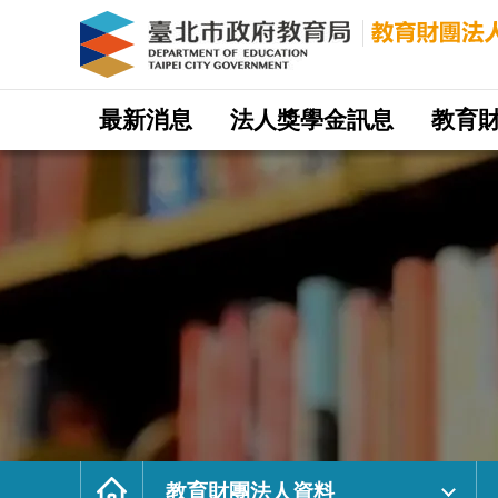
財
團
法
人
台
北
市
淡
江
網
會
站
最新消息
法人獎學金訊息
教育
計
主
教
選
育
單
基
金
會
｜
臺
北
市
政
府
教
育
局
教
育
財
團
法
人
網
首
頁
教育財團法人資料