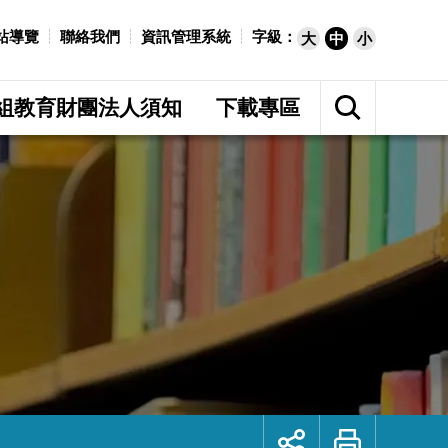
站導覽
聯絡我們
資訊管理系統
字級：
大
中
小
展
開
組教育財團法人須知
下載專區
網
站
搜
尋
展
列
開
印
社