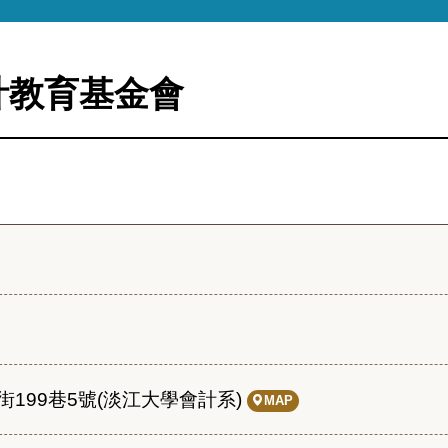
計教育基金會
199巷5號(淡江大學會計系)
MAP