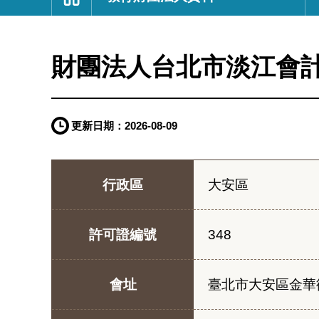
:::
財團法人台北市淡江會
更新日期：
2026-08-09
行政區
大安區
許可證編號
348
會址
臺北市大安區金華街