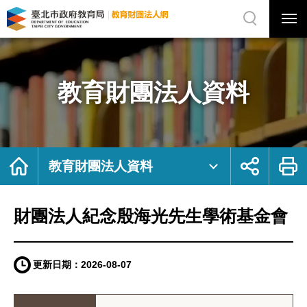
展
開
網
選
站
單
搜
開
尋
關
財
網
團
站
法
主
人
選
紀
單
念
殷
教育財團法人資料
海
光
先
生
學
術
基
金
會
｜
首
展
列
臺
頁
開
印
教育財團法人資料
北
社
市
群
政
按
府
鈕
教
育
局
財團法人紀念殷海光先生學術基金會
教
育
財
團
法
人
網
更新日期：
2026-08-07