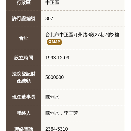
行政區
中正區
許可證編號
307
台北市中正區汀州路3段27巷7號3樓
會址
MAP
設立時間
1993-12-09
法院登記財
5000000
產總額
現任董事長
陳弱水
聯絡人
陳弱水，李宜芳
聯絡電話
2364-5310