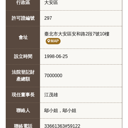
行政區
大安區
許可證編號
297
臺北市大安區安和路2段7號10樓
會址
MAP
設立時間
1998-06-25
法院登記財
7000000
產總額
現任董事長
江茂雄
聯絡人
鄔小姐，鄔小姐
聯絡電話
33661363#59122