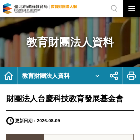
展
開
網
選
站
單
搜
開
尋
關
財
網
團
站
法
主
人
選
台
單
慶
科
教育財團法人資料
技
教
育
發
展
基
金
會
｜
臺
首
展
列
北
頁
開
印
教育財團法人資料
市
社
政
群
府
按
教
鈕
育
局
教
財團法人台慶科技教育發展基金會
育
財
團
法
人
網
更新日期：
2026-08-09