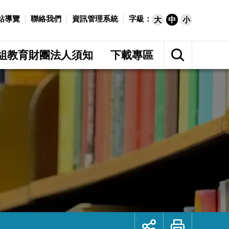
站導覽
聯絡我們
資訊管理系統
字級：
大
中
小
展
開
組教育財團法人須知
下載專區
網
站
搜
尋
展
列
開
印
社