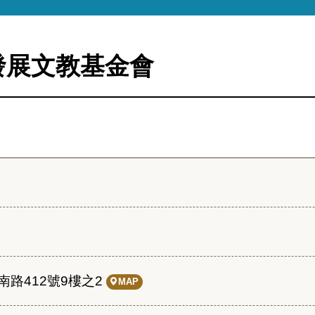
發展文教基金會
路412號9樓之2
MAP