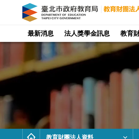
財
團
法
人
土
木
科
技
研
網
究
站
最新消息
法人獎學金訊息
教育
發
主
展
選
文
單
教
基
金
會
｜
臺
北
市
政
府
教
育
局
教
育
財
團
法
人
網
首
頁
教育財團法人資料