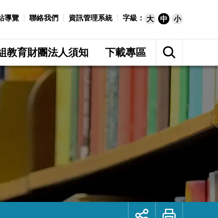
站導覽
聯絡我們
資訊管理系統
字級：
大
中
小
展
開
組教育財團法人須知
下載專區
網
站
搜
尋
展
列
開
印
社