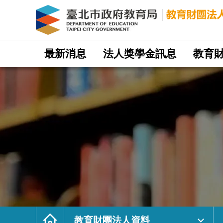
財
團
法
人
台
北
市
九
章
網
數
站
最新消息
法人獎學金訊息
教育
學
主
教
選
育
單
基
金
會
｜
臺
北
市
政
府
教
育
局
教
育
財
團
法
人
網
首
頁
教育財團法人資料