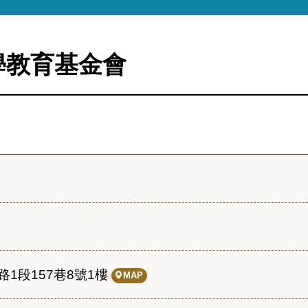
學教育基金會
1段157巷8號1樓
MAP