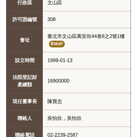
行政區
文山區
許可證編號
308
臺北市文山區萬安街44巷8之2號1樓
會址
MAP
設立時間
1999-01-13
法院登記財
16900000
產總額
現任董事長
陳寶忠
聯絡人
吳怡欣，吳怡欣
聯絡電話
02-2239-2587