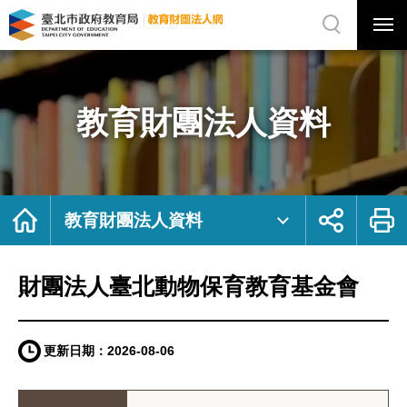
展
開
網
選
站
單
搜
開
尋
關
財
網
團
站
法
主
人
選
臺
單
北
動
教育財團法人資料
物
保
育
教
育
基
金
會
｜
臺
首
展
列
北
頁
開
印
教育財團法人資料
市
社
政
群
府
按
教
鈕
育
局
教
財團法人臺北動物保育教育基金會
育
財
團
法
人
網
更新日期：
2026-08-06