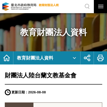
展
開
網
選
站
單
搜
開
尋
關
財
網
團
站
法
主
人
選
陸
單
台
蘭
教育財團法人資料
文
教
基
金
會
｜
臺
北
市
政
首
展
列
府
頁
開
印
教育財團法人資料
教
社
育
群
局
按
教
鈕
育
財
團
財團法人陸台蘭文教基金會
法
人
網
更新日期：
2026-08-08