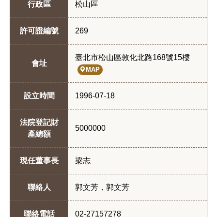
行政區
松山區
許可證編號
269
臺北市松山區敦化北路168號15樓
會址
MAP
設立時間
1996-07-18
法院登記財
5000000
產總額
現任董事長
梁志
聯絡人
郭文芳，郭文芳
聯絡電話
02-27157278