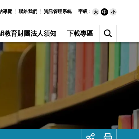
站導覽
聯絡我們
資訊管理系統
字級：
大
中
小
展
開
組教育財團法人須知
下載專區
網
站
搜
尋
展
列
開
印
社