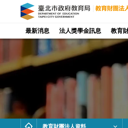
財
團
法
人
台
北
市
吳
家
網
錄
站
最新消息
法人獎學金訊息
教育
保
主
險
選
文
單
化
教
育
基
金
會
｜
臺
北
市
政
府
教
育
局
教
育
財
團
法
人
網
首
頁
教育財團法人資料