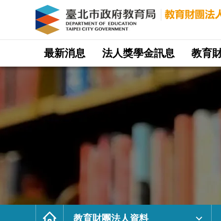
財
團
法
人
好
好
好
家
庭
網
教
站
最新消息
法人獎學金訊息
教育
育
主
文
選
教
單
基
金
會
｜
臺
北
市
政
府
教
育
局
教
育
財
團
法
人
網
首
頁
教育財團法人資料