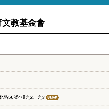
育文教基金會
路56號4樓之2、之3
MAP