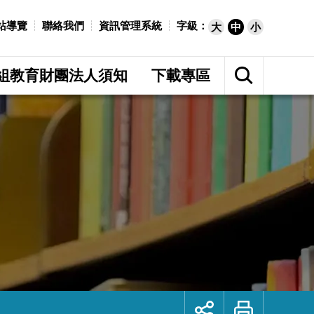
站導覽
聯絡我們
資訊管理系統
字級：
大
中
小
展
開
組教育財團法人須知
下載專區
網
站
搜
尋
展
列
開
印
社