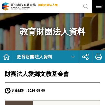
展
開
網
選
站
單
搜
開
尋
關
財
網
團
站
法
主
人
選
愛
單
鄉
文
教育財團法人資料
教
基
金
會
｜
臺
北
市
政
府
首
展
列
教
頁
開
印
教育財團法人資料
育
社
局
群
教
按
育
鈕
財
團
法
財團法人愛鄉文教基金會
人
網
更新日期：
2026-08-09