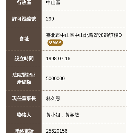
行政區
中山區
許可證編號
299
臺北市中山區中山北路2段89號7樓D
會址
MAP
設立時間
1998-07-16
法院登記財
5000000
產總額
現任董事長
林久恩
聯絡人
黃小姐，黃淑敏
聯絡電話
25620156