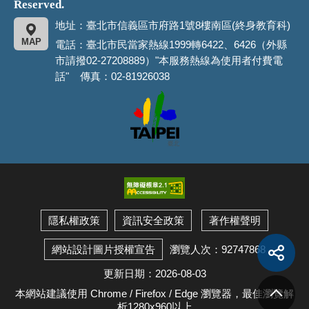
Reserved.
地址：臺北市信義區市府路1號8樓南區(終身教育科)
MAP
電話：臺北市民當家熱線1999轉6422、6426（外縣
市請撥02-27208889）"本服務熱線為使用者付費電
話" 傳真：02-81926038
臺
北
市
政
府
隱私權政策
資訊安全政策
著作權聲明
展
開
瀏覽人次：92747868
網站設計圖片授權宣告
社
群
分
享
更新日期：2026-08-03
按
回
鈕
頂
本網站建議使用 Chrome / Firefox / Edge 瀏覽器，最佳瀏覽解
端
析1280x960以上