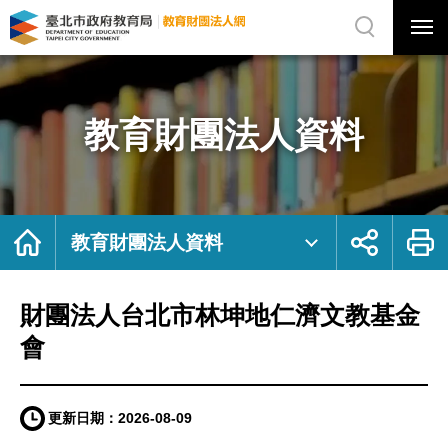
展
開
網
選
站
單
搜
開
尋
關
財
網
團
站
法
主
人
選
台
單
北
市
教育財團法人資料
林
坤
地
仁
濟
文
教
基
金
會
首
展
列
｜
頁
開
印
教育財團法人資料
臺
社
北
群
市
按
政
鈕
府
教
育
財團法人台北市林坤地仁濟文教基金
局
教
育
財
會
團
法
人
網
更新日期：
2026-08-09