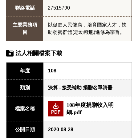
聯絡電話
27515790
主要業務項
以促進人民健康，培育國家人才，扶
目
助弱勢群體(老幼殘胞)進修為宗旨。
法人相關檔案下載
年度
108
類別
決算 - 接受補助.捐贈名單清冊
108年度捐贈收入明
檔案名稱
細.pdf
PDF
公開日期
2020-08-28