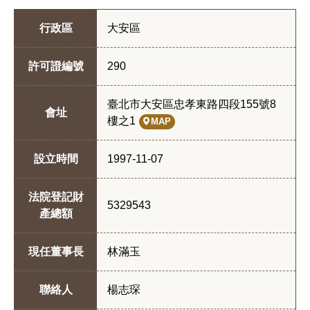
行政區
大安區
許可證編號
290
臺北市大安區忠孝東路四段155號8
會址
樓之1
MAP
設立時間
1997-11-07
法院登記財
5329543
產總額
現任董事長
林滿玉
聯絡人
楊志琛