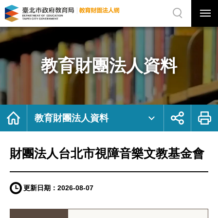
展
開
網
選
站
單
搜
開
尋
關
財
網
團
站
法
主
人
選
台
單
北
市
教育財團法人資料
視
障
音
樂
文
教
基
金
會
｜
首
展
列
臺
頁
開
印
教育財團法人資料
北
社
市
群
政
按
府
鈕
教
育
局
財團法人台北市視障音樂文教基金會
教
育
財
團
法
人
網
更新日期：
2026-08-07