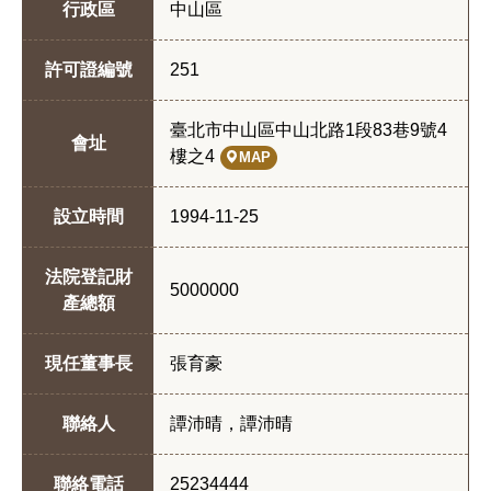
行政區
中山區
許可證編號
251
臺北市中山區中山北路1段83巷9號4
會址
樓之4
MAP
設立時間
1994-11-25
法院登記財
5000000
產總額
現任董事長
張育豪
聯絡人
譚沛晴，譚沛晴
聯絡電話
25234444