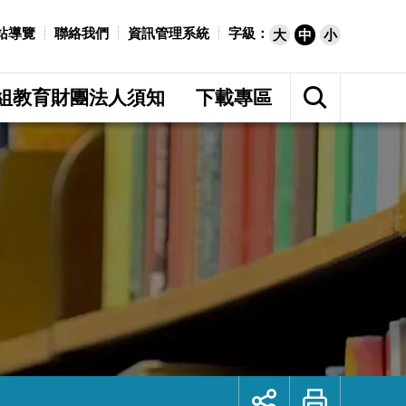
站導覽
聯絡我們
資訊管理系統
字級：
大
中
小
展
開
組教育財團法人須知
下載專區
網
站
搜
尋
展
列
開
印
社