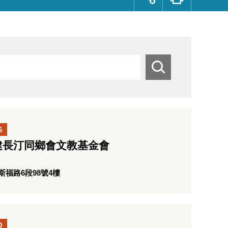
群
按
鈕
搜
尋
6
建長汀同鄉會文教基金會
福路6段98號4樓
0