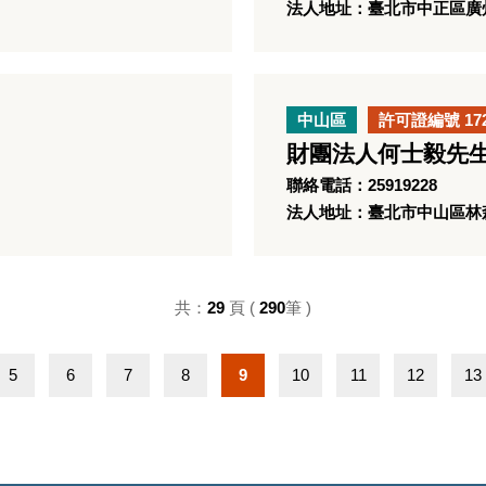
法人地址：臺北市中正區廣
中山區
許可證編號 17
財團法人何士毅先
聯絡電話：25919228
法人地址：臺北市中山區林森
共：
29
頁 (
290
筆 )
5
6
7
8
9
10
11
12
13