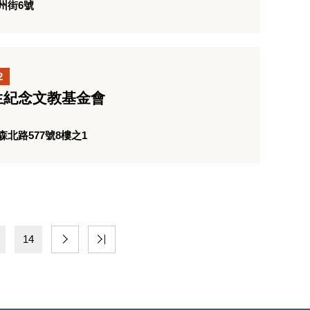
州街6號
2
生紀念文教基金會
北路577號8樓之1
14