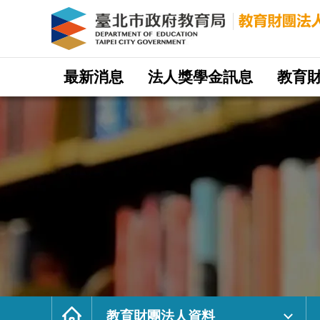
教
育
財
團
法
人
資
料
｜
網
臺
站
最新消息
法人獎學金訊息
教育
北
主
市
選
政
單
府
教
育
局
教
育
財
團
法
人
網
首
頁
教育財團法人資料