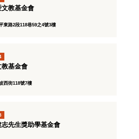
暨文教基金會
路2段118巷59之4號3樓
4
文教基金會
西街118號7樓
8
建志先生獎助學基金會