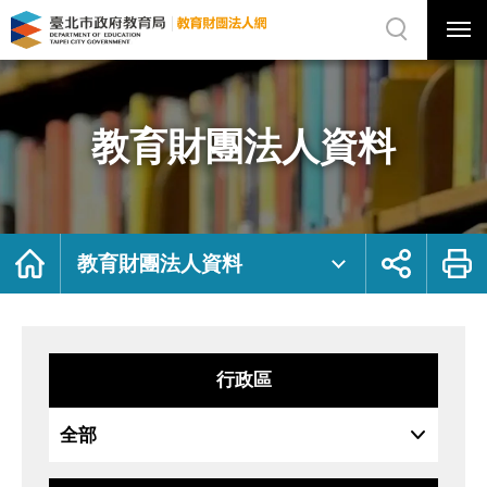
展
開
網
選
站
單
搜
開
尋
關
教
網
育
站
財
主
團
選
法
單
人
資
教育財團法人資料
料
｜
臺
北
市
政
府
教
育
局
首
展
列
教
頁
開
印
教育財團法人資料
育
社
財
群
團
按
法
鈕
人
網
行政區