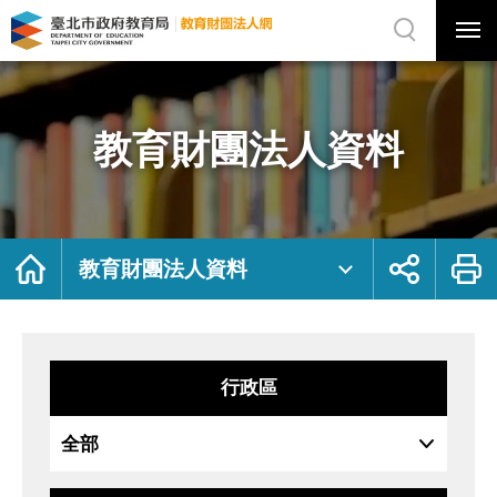
展
開
網
選
站
單
搜
開
尋
關
教
網
育
站
財
主
團
選
法
單
人
資
教育財團法人資料
料
｜
臺
北
市
政
府
教
育
局
首
展
列
教
頁
開
印
教育財團法人資料
育
社
財
群
團
按
法
鈕
人
網
行政區