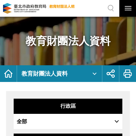
展
開
網
選
站
單
搜
開
尋
關
教
網
育
站
財
主
團
選
法
單
人
資
教育財團法人資料
料
｜
臺
北
市
政
府
教
育
局
首
展
列
教
頁
開
印
教育財團法人資料
育
社
財
群
團
按
法
鈕
人
網
行政區