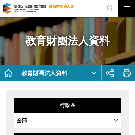
展
開
網
選
站
單
搜
開
尋
關
教
網
育
站
財
主
團
選
法
單
人
資
教育財團法人資料
料
｜
臺
北
市
政
府
教
育
局
首
展
列
教
頁
開
印
教育財團法人資料
育
社
財
群
團
按
法
鈕
人
網
行政區