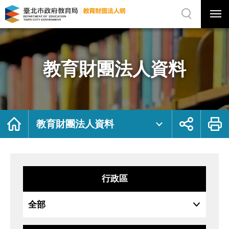
展
開
網
選
站
單
搜
開
尋
關
教
網
育
站
財
主
團
選
法
單
人
資
教育財團法人資料
料
｜
臺
北
市
政
府
教
育
局
首
展
列
教
頁
開
印
教育財團法人資料
育
社
財
群
團
按
法
鈕
人
網
行政區