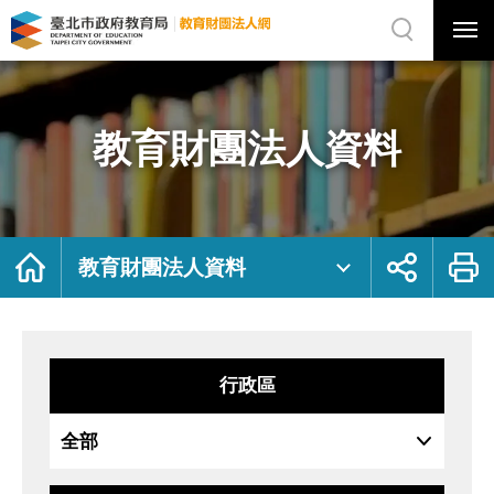
展
開
網
選
站
單
搜
開
尋
關
教
網
育
站
財
主
團
選
法
單
人
資
教育財團法人資料
料
｜
臺
北
市
政
府
教
育
局
首
展
列
教
頁
開
印
教育財團法人資料
育
社
財
群
團
按
法
鈕
人
網
行政區