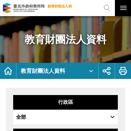
展
開
網
選
站
單
搜
開
尋
關
教
網
育
站
財
主
團
選
法
單
人
資
教育財團法人資料
料
｜
臺
北
市
政
府
教
育
局
首
展
列
教
頁
開
印
教育財團法人資料
育
社
財
群
團
按
法
鈕
人
網
行政區