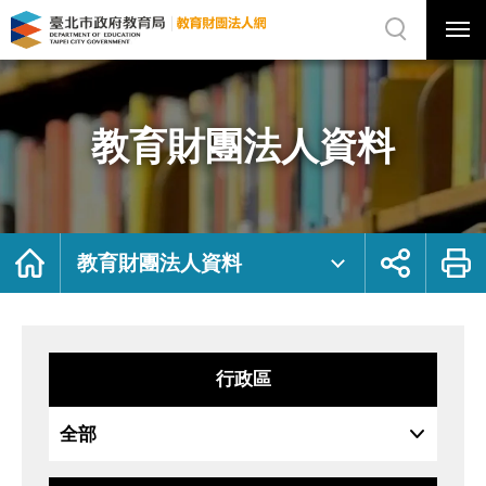
展
開
網
選
站
單
搜
開
尋
關
教
網
育
站
財
主
團
選
法
單
人
資
教育財團法人資料
料
｜
臺
北
市
政
府
教
育
局
首
展
列
教
頁
開
印
教育財團法人資料
育
社
財
群
團
按
法
鈕
人
網
行政區